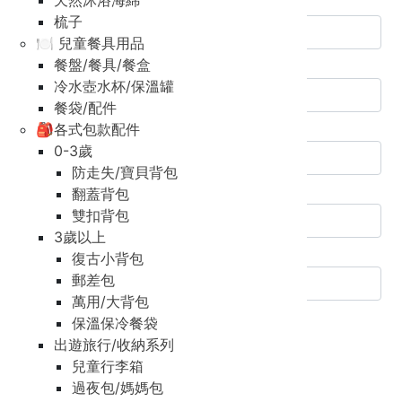
天然沐浴海綿
梳子
🍽️ 兒童餐具用品
City(*required)
餐盤/餐具/餐盒
冷水壺水杯/保溫罐
餐袋/配件
State/Province/District(*required)
🎒各式包款配件
0-3歲
防走失/寶貝背包
Street address, floor, etc.(*required)
翻蓋背包
雙扣背包
3歲以上
Email (*required)
復古小背包
郵差包
萬用/大背包
Phone number (*required)
保溫保冷餐袋
出遊旅行/收納系列
Next
兒童行李箱
Payment Info
過夜包/媽媽包
Payment Method