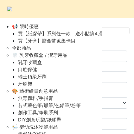
Order Summary
📢 限時優惠
買【紙膠帶】系列任一款，送小貼搞4張
Next
買【牙盒】贈金幣蒐集卡組
Billing Information
全部商品
🦷 乳牙收藏盒 / 潔牙用品
乳牙收藏盒
Full name (*required)
口腔保健
瑞士頂級牙刷
牙刷架
Facebook Nickname
🎨 藝術繪畫創意用品
無毒顏料/手指膏
各式著色筆/蠟筆/色鉛筆/粉筆
Country/Region
創作工具/筆刷系列
DIY創意玩樂/紙膠帶
🛀 嬰幼洗沐護髮用品
Postcode/ZIP(*required)