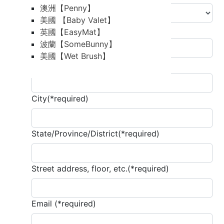
澳洲【Penny】
美國 【Baby Valet】
Country/Region
英國【EasyMat】
波蘭【SomeBunny】
美國【Wet Brush】
Postcode/ZIP(*required)
City(*required)
State/Province/District(*required)
Street address, floor, etc.(*required)
Email (*required)