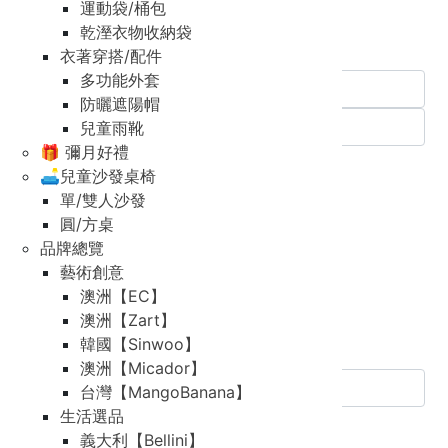
運動袋/桶包
信用卡
乾溼衣物收納袋
銀行轉帳
衣著穿搭/配件
轉帳匯款(虛擬帳戶)
多功能外套
防曬遮陽帽
兒童雨靴
🎁 彌月好禮
E-Invoice
🛋️兒童沙發桌椅
Personal
單/雙人沙發
Company
圓/方桌
Shipping Method
品牌總覽
官網全館免運
藝術創意
澳洲【EC】
Next
澳洲【Zart】
Shipping Information
韓國【Sinwoo】
Same as billing info
澳洲【Micador】
台灣【MangoBanana】
生活選品
Full name (*required)
義大利【Bellini】