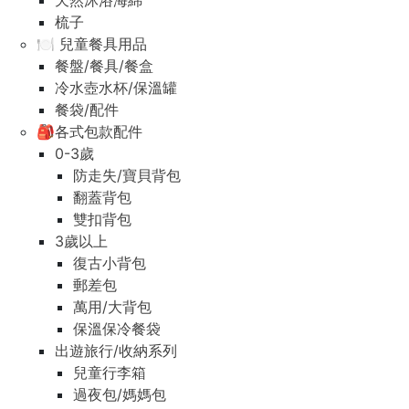
天然沐浴海綿
梳子
🍽️ 兒童餐具用品
餐盤/餐具/餐盒
冷水壺水杯/保溫罐
餐袋/配件
🎒各式包款配件
0-3歲
防走失/寶貝背包
翻蓋背包
雙扣背包
3歲以上
復古小背包
郵差包
萬用/大背包
保溫保冷餐袋
出遊旅行/收納系列
兒童行李箱
過夜包/媽媽包