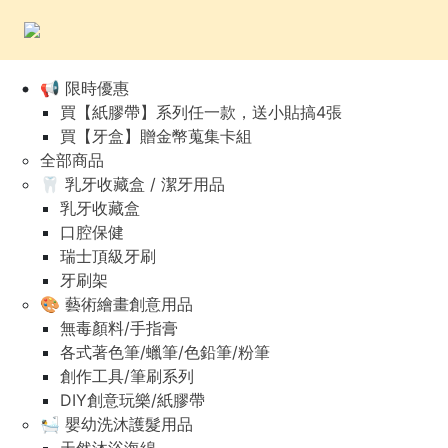
📢 限時優惠
買【紙膠帶】系列任一款，送小貼搞4張
買【牙盒】贈金幣蒐集卡組
全部商品
🦷 乳牙收藏盒 / 潔牙用品
乳牙收藏盒
口腔保健
瑞士頂級牙刷
牙刷架
🎨 藝術繪畫創意用品
無毒顏料/手指膏
各式著色筆/蠟筆/色鉛筆/粉筆
創作工具/筆刷系列
DIY創意玩樂/紙膠帶
🛀 嬰幼洗沐護髮用品