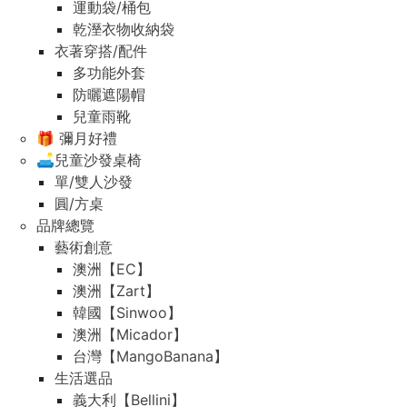
運動袋/桶包
乾溼衣物收納袋
衣著穿搭/配件
多功能外套
防曬遮陽帽
兒童雨靴
🎁 彌月好禮
🛋️兒童沙發桌椅
單/雙人沙發
圓/方桌
品牌總覽
藝術創意
澳洲【EC】
澳洲【Zart】
韓國【Sinwoo】
澳洲【Micador】
台灣【MangoBanana】
生活選品
義大利【Bellini】