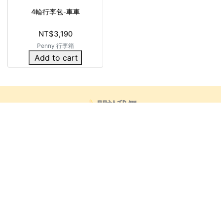
4輪行李包-車車
NT$3,190
Penny 行李箱
Add to cart
🍌關於我們
👍🏻部落客推薦
芒創意_藝術小教室