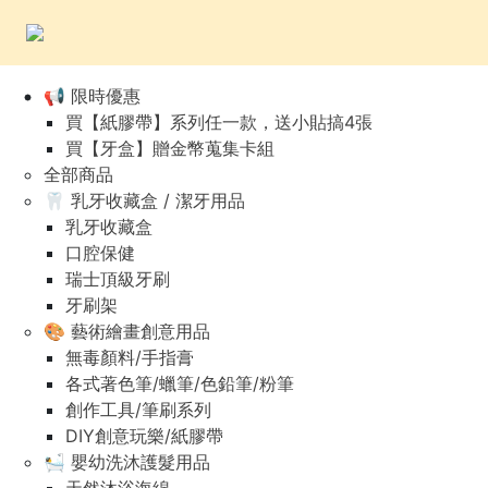
📢 限時優惠
買【紙膠帶】系列任一款，送小貼搞4張
買【牙盒】贈金幣蒐集卡組
全部商品
🦷 乳牙收藏盒 / 潔牙用品
乳牙收藏盒
口腔保健
瑞士頂級牙刷
牙刷架
🎨 藝術繪畫創意用品
無毒顏料/手指膏
各式著色筆/蠟筆/色鉛筆/粉筆
創作工具/筆刷系列
DIY創意玩樂/紙膠帶
🛀 嬰幼洗沐護髮用品