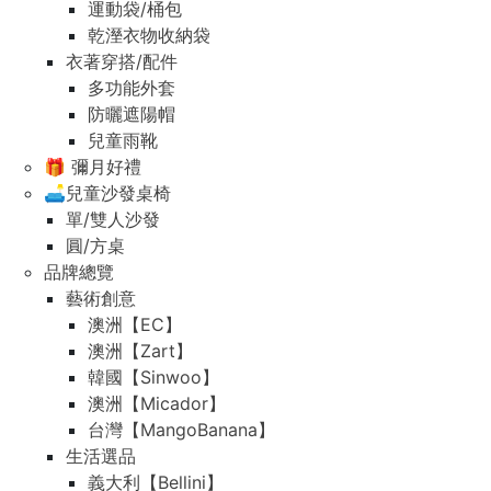
運動袋/桶包
乾溼衣物收納袋
衣著穿搭/配件
多功能外套
防曬遮陽帽
兒童雨靴
🎁 彌月好禮
🛋️兒童沙發桌椅
單/雙人沙發
圓/方桌
品牌總覽
藝術創意
澳洲【EC】
澳洲【Zart】
韓國【Sinwoo】
澳洲【Micador】
台灣【MangoBanana】
生活選品
義大利【Bellini】