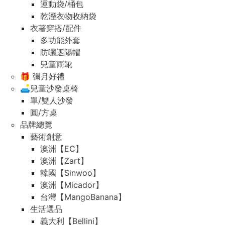
運動袋/桶包
乾溼衣物收納袋
衣著穿搭/配件
多功能外套
防曬遮陽帽
兒童雨靴
🎁 彌月好禮
🛋️兒童沙發桌椅
單/雙人沙發
圓/方桌
品牌總覽
藝術創意
澳洲【EC】
澳洲【Zart】
韓國【Sinwoo】
澳洲【Micador】
台灣【MangoBanana】
生活選品
義大利【Bellini】