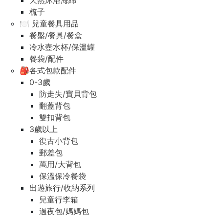
天然沐浴海綿
梳子
🍽️ 兒童餐具用品
餐盤/餐具/餐盒
冷水壺水杯/保溫罐
餐袋/配件
🎒各式包款配件
0-3歲
防走失/寶貝背包
翻蓋背包
雙扣背包
3歲以上
復古小背包
郵差包
萬用/大背包
保溫保冷餐袋
出遊旅行/收納系列
兒童行李箱
過夜包/媽媽包