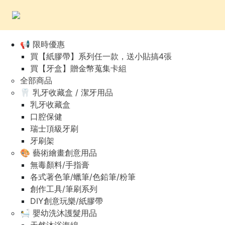
📢 限時優惠
買【紙膠帶】系列任一款，送小貼搞4張
買【牙盒】贈金幣蒐集卡組
全部商品
🦷 乳牙收藏盒 / 潔牙用品
乳牙收藏盒
口腔保健
瑞士頂級牙刷
牙刷架
🎨 藝術繪畫創意用品
無毒顏料/手指膏
各式著色筆/蠟筆/色鉛筆/粉筆
創作工具/筆刷系列
DIY創意玩樂/紙膠帶
🛀 嬰幼洗沐護髮用品