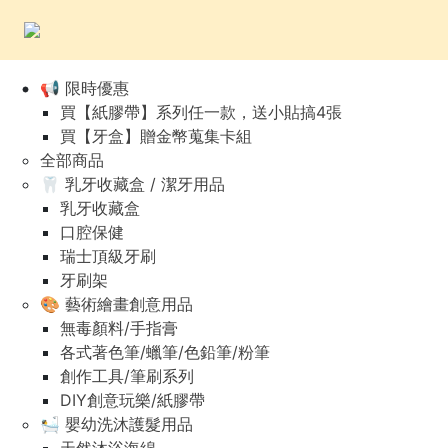
📢 限時優惠
買【紙膠帶】系列任一款，送小貼搞4張
買【牙盒】贈金幣蒐集卡組
全部商品
🦷 乳牙收藏盒 / 潔牙用品
乳牙收藏盒
口腔保健
瑞士頂級牙刷
牙刷架
🎨 藝術繪畫創意用品
無毒顏料/手指膏
各式著色筆/蠟筆/色鉛筆/粉筆
創作工具/筆刷系列
DIY創意玩樂/紙膠帶
🛀 嬰幼洗沐護髮用品