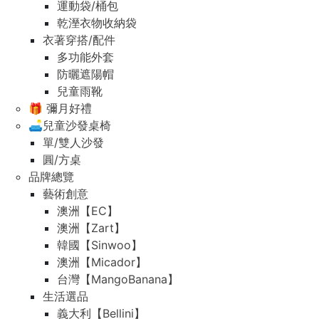
運動袋/桶包
乾溼衣物收納袋
衣著穿搭/配件
多功能外套
防曬遮陽帽
兒童雨靴
🎁 彌月好禮
🛋️兒童沙發桌椅
單/雙人沙發
圓/方桌
品牌總覽
藝術創意
澳洲【EC】
澳洲【Zart】
韓國【Sinwoo】
澳洲【Micador】
台灣【MangoBanana】
生活選品
義大利【Bellini】