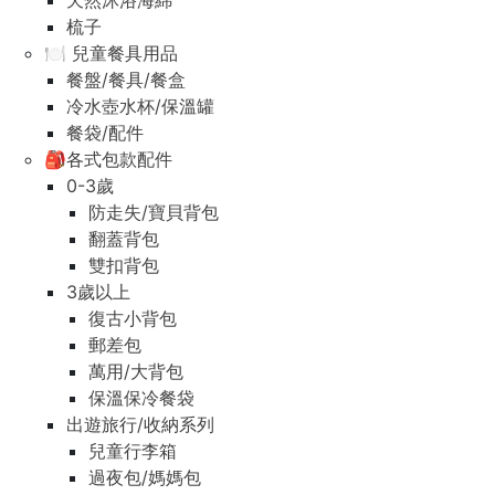
天然沐浴海綿
梳子
🍽️ 兒童餐具用品
餐盤/餐具/餐盒
冷水壺水杯/保溫罐
餐袋/配件
🎒各式包款配件
0-3歲
防走失/寶貝背包
翻蓋背包
雙扣背包
3歲以上
復古小背包
郵差包
萬用/大背包
保溫保冷餐袋
出遊旅行/收納系列
兒童行李箱
過夜包/媽媽包