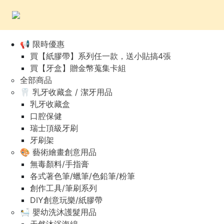
📢 限時優惠
買【紙膠帶】系列任一款，送小貼搞4張
買【牙盒】贈金幣蒐集卡組
全部商品
🦷 乳牙收藏盒 / 潔牙用品
乳牙收藏盒
口腔保健
瑞士頂級牙刷
牙刷架
🎨 藝術繪畫創意用品
無毒顏料/手指膏
各式著色筆/蠟筆/色鉛筆/粉筆
創作工具/筆刷系列
DIY創意玩樂/紙膠帶
🛀 嬰幼洗沐護髮用品