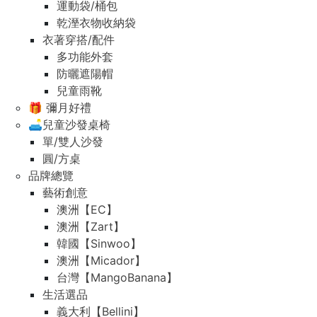
運動袋/桶包
乾溼衣物收納袋
衣著穿搭/配件
多功能外套
防曬遮陽帽
兒童雨靴
🎁 彌月好禮
🛋️兒童沙發桌椅
單/雙人沙發
圓/方桌
品牌總覽
藝術創意
澳洲【EC】
澳洲【Zart】
韓國【Sinwoo】
澳洲【Micador】
台灣【MangoBanana】
生活選品
義大利【Bellini】