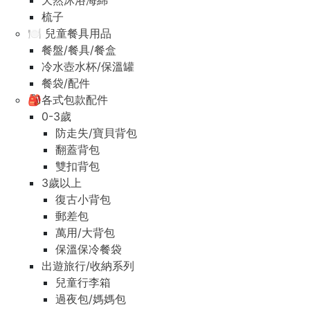
天然沐浴海綿
梳子
🍽️ 兒童餐具用品
餐盤/餐具/餐盒
冷水壺水杯/保溫罐
餐袋/配件
🎒各式包款配件
0-3歲
防走失/寶貝背包
翻蓋背包
雙扣背包
3歲以上
復古小背包
郵差包
萬用/大背包
保溫保冷餐袋
出遊旅行/收納系列
兒童行李箱
過夜包/媽媽包