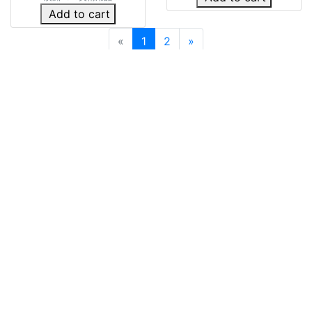
Add to cart
«
1
2
»
🍌關於我們
👍🏻部落客推薦
芒創意_藝術小教室
客服時間 : 非國定假日_週一~週五9:00-18:00
客服信箱 : info@mangobanana.com.tw