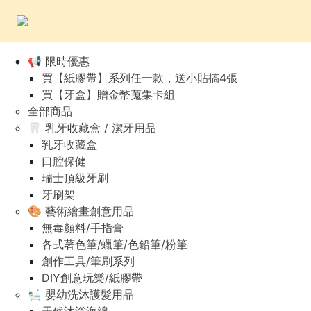
📢 限時優惠
買【紙膠帶】系列任一款，送小貼搞4張
買【牙盒】贈金幣蒐集卡組
全部商品
🦷 乳牙收藏盒 / 潔牙用品
乳牙收藏盒
口腔保健
瑞士頂級牙刷
牙刷架
🎨 藝術繪畫創意用品
無毒顏料/手指膏
各式著色筆/蠟筆/色鉛筆/粉筆
創作工具/筆刷系列
DIY創意玩樂/紙膠帶
🛀 嬰幼洗沐護髮用品