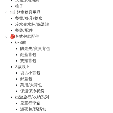
天然沐浴海綿
梳子
🍽️ 兒童餐具用品
餐盤/餐具/餐盒
冷水壺水杯/保溫罐
餐袋/配件
🎒各式包款配件
0-3歲
防走失/寶貝背包
翻蓋背包
雙扣背包
3歲以上
復古小背包
郵差包
萬用/大背包
保溫保冷餐袋
出遊旅行/收納系列
兒童行李箱
過夜包/媽媽包