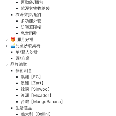
運動袋/桶包
乾溼衣物收納袋
衣著穿搭/配件
多功能外套
防曬遮陽帽
兒童雨靴
🎁 彌月好禮
🛋️兒童沙發桌椅
單/雙人沙發
圓/方桌
品牌總覽
藝術創意
澳洲【EC】
澳洲【Zart】
韓國【Sinwoo】
澳洲【Micador】
台灣【MangoBanana】
生活選品
義大利【Bellini】