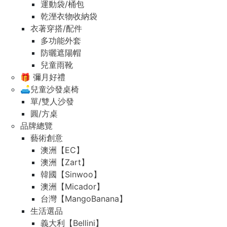
運動袋/桶包
乾溼衣物收納袋
衣著穿搭/配件
多功能外套
防曬遮陽帽
兒童雨靴
🎁 彌月好禮
🛋️兒童沙發桌椅
單/雙人沙發
圓/方桌
品牌總覽
藝術創意
澳洲【EC】
澳洲【Zart】
韓國【Sinwoo】
澳洲【Micador】
台灣【MangoBanana】
生活選品
義大利【Bellini】