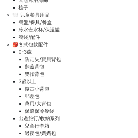
天然沐浴海綿
梳子
🍽️ 兒童餐具用品
餐盤/餐具/餐盒
冷水壺水杯/保溫罐
餐袋/配件
🎒各式包款配件
0-3歲
防走失/寶貝背包
翻蓋背包
雙扣背包
3歲以上
復古小背包
郵差包
萬用/大背包
保溫保冷餐袋
出遊旅行/收納系列
兒童行李箱
過夜包/媽媽包