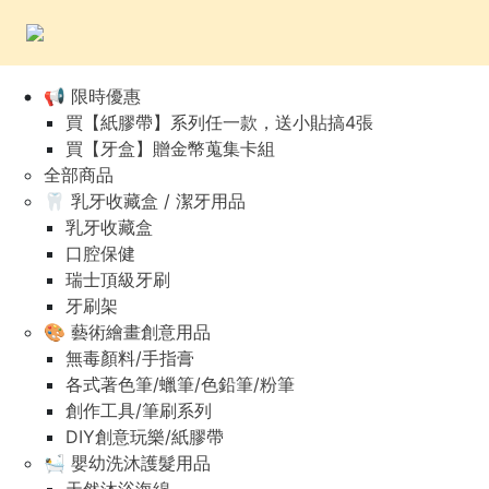
📢 限時優惠
買【紙膠帶】系列任一款，送小貼搞4張
買【牙盒】贈金幣蒐集卡組
全部商品
🦷 乳牙收藏盒 / 潔牙用品
乳牙收藏盒
口腔保健
瑞士頂級牙刷
牙刷架
🎨 藝術繪畫創意用品
無毒顏料/手指膏
各式著色筆/蠟筆/色鉛筆/粉筆
創作工具/筆刷系列
DIY創意玩樂/紙膠帶
🛀 嬰幼洗沐護髮用品