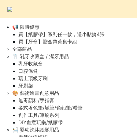
📢 限時優惠
買【紙膠帶】系列任一款，送小貼搞4張
買【牙盒】贈金幣蒐集卡組
全部商品
🦷 乳牙收藏盒 / 潔牙用品
乳牙收藏盒
口腔保健
瑞士頂級牙刷
牙刷架
🎨 藝術繪畫創意用品
無毒顏料/手指膏
各式著色筆/蠟筆/色鉛筆/粉筆
創作工具/筆刷系列
DIY創意玩樂/紙膠帶
🛀 嬰幼洗沐護髮用品