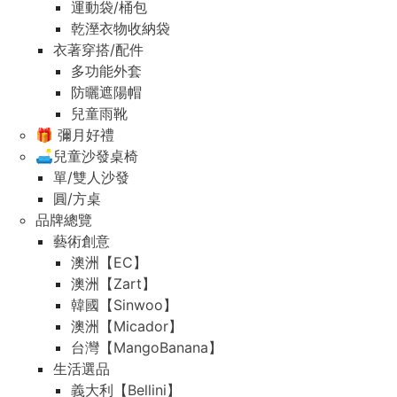
運動袋/桶包
乾溼衣物收納袋
衣著穿搭/配件
多功能外套
防曬遮陽帽
兒童雨靴
🎁 彌月好禮
🛋️兒童沙發桌椅
單/雙人沙發
圓/方桌
品牌總覽
藝術創意
澳洲【EC】
澳洲【Zart】
韓國【Sinwoo】
澳洲【Micador】
台灣【MangoBanana】
生活選品
義大利【Bellini】