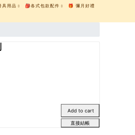
童餐具用品
🎒各式包款配件
🎁 彌月好禮
刷
直接結帳