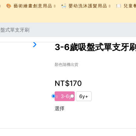
🎨 藝術繪畫創意用品
🛀 嬰幼洗沐護髮用品
🍽️ 兒
吸盤式單支牙刷
3-6歲吸盤式單支牙
顏色隨機出貨
NT$170
3-6y
6y+
選擇