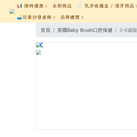
📢 限時優惠
全部商品
🦷 乳牙收藏盒 / 潔牙用品
🛋️兒童沙發桌椅
品牌總覽
首頁
英國Baby Brush口腔保健
3-6歲