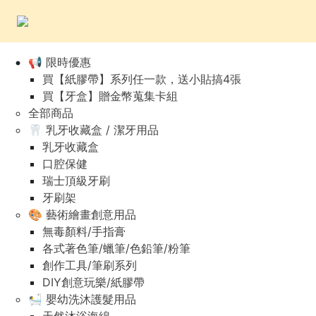
📢 限時優惠
買【紙膠帶】系列任一款，送小貼搞4張
買【牙盒】贈金幣蒐集卡組
全部商品
🦷 乳牙收藏盒 / 潔牙用品
乳牙收藏盒
口腔保健
瑞士頂級牙刷
牙刷架
🎨 藝術繪畫創意用品
無毒顏料/手指膏
各式著色筆/蠟筆/色鉛筆/粉筆
創作工具/筆刷系列
DIY創意玩樂/紙膠帶
🛀 嬰幼洗沐護髮用品