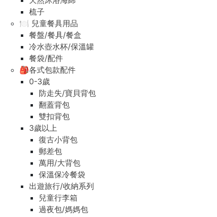
天然沐浴海綿
梳子
🍽️ 兒童餐具用品
餐盤/餐具/餐盒
冷水壺水杯/保溫罐
餐袋/配件
🎒各式包款配件
0-3歲
防走失/寶貝背包
翻蓋背包
雙扣背包
3歲以上
復古小背包
郵差包
萬用/大背包
保溫保冷餐袋
出遊旅行/收納系列
兒童行李箱
過夜包/媽媽包