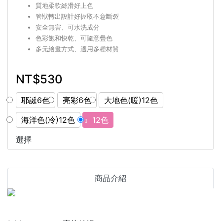
質地柔軟絲滑好上色
管狀轉出設計好握取不意斷裂
安全無害、可水洗成分
色彩飽和快乾、可隨意疊色
多元繪畫方式、適用多種材質
NT$530
耶誕6色
亮彩6色
大地色(暖)12色
海洋色(冷)12色
12色
選擇
商品介紹