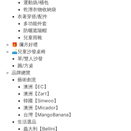
運動袋/桶包
乾溼衣物收納袋
衣著穿搭/配件
多功能外套
防曬遮陽帽
兒童雨靴
🎁 彌月好禮
🛋️兒童沙發桌椅
單/雙人沙發
圓/方桌
品牌總覽
藝術創意
澳洲【EC】
澳洲【Zart】
韓國【Sinwoo】
澳洲【Micador】
台灣【MangoBanana】
生活選品
義大利【Bellini】