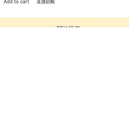
直接結帳
🍌關於我們
👍🏻部落客推薦
芒創意_藝術小教室
客服時間 : 非國定假日_週一~週五9:00-18:00
客服信箱 : info@mangobanana.com.tw
客服電話 :
(03)360-2255
華達國際貿易商行