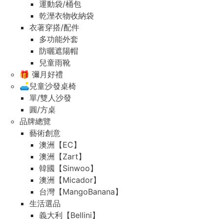
運動袋/桶包
乾溼衣物收納袋
衣著穿搭/配件
多功能外套
防曬遮陽帽
兒童雨靴
🎁 彌月好禮
🛋️兒童沙發桌椅
單/雙人沙發
圓/方桌
品牌總覽
藝術創意
澳洲【EC】
澳洲【Zart】
韓國【Sinwoo】
澳洲【Micador】
台灣【MangoBanana】
生活選品
義大利【Bellini】