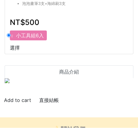
泡泡畫筆3支+海綿刷3支
NT$500
小工具組6入
選擇
商品介紹
直接結帳
🍌關於我們