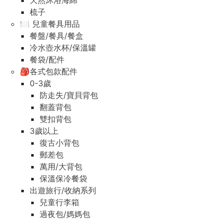
天然沐浴海綿
梳子
🍽️ 兒童餐具用品
餐盤/餐具/餐盒
冷水壺水杯/保溫罐
餐袋/配件
🎒各式包款配件
0-3歲
防走失/寶貝背包
翻蓋背包
雙扣背包
3歲以上
復古小背包
郵差包
萬用/大背包
保溫保冷餐袋
出遊旅行/收納系列
兒童行李箱
過夜包/媽媽包