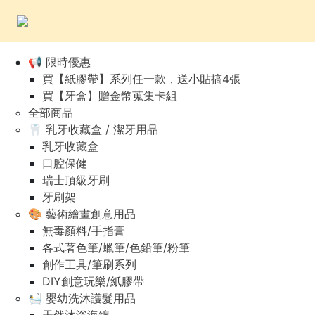
📢 限時優惠
買【紙膠帶】系列任一款，送小貼搞4張
買【牙盒】贈金幣蒐集卡組
全部商品
🦷 乳牙收藏盒 / 潔牙用品
乳牙收藏盒
口腔保健
瑞士頂級牙刷
牙刷架
🎨 藝術繪畫創意用品
無毒顏料/手指膏
各式著色筆/蠟筆/色鉛筆/粉筆
創作工具/筆刷系列
DIY創意玩樂/紙膠帶
🛀 嬰幼洗沐護髮用品