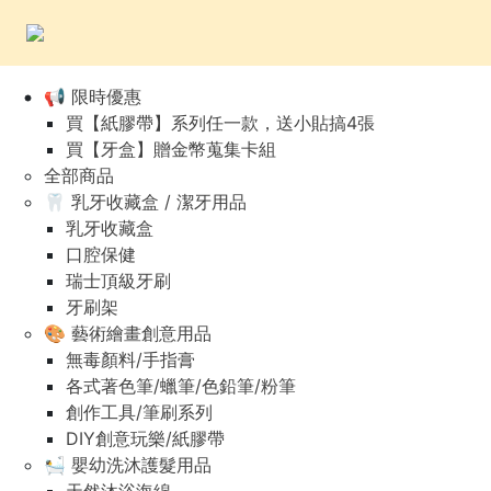
📢 限時優惠
買【紙膠帶】系列任一款，送小貼搞4張
買【牙盒】贈金幣蒐集卡組
全部商品
🦷 乳牙收藏盒 / 潔牙用品
乳牙收藏盒
口腔保健
瑞士頂級牙刷
牙刷架
🎨 藝術繪畫創意用品
無毒顏料/手指膏
各式著色筆/蠟筆/色鉛筆/粉筆
創作工具/筆刷系列
DIY創意玩樂/紙膠帶
🛀 嬰幼洗沐護髮用品