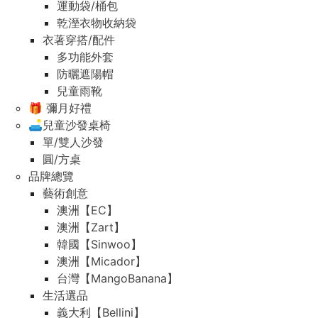
運動袋/桶包
乾溼衣物收納袋
衣著穿搭/配件
多功能外套
防曬遮陽帽
兒童雨靴
🎁 彌月好禮
🛋️兒童沙發桌椅
單/雙人沙發
圓/方桌
品牌總覽
藝術創意
澳洲【EC】
澳洲【Zart】
韓國【Sinwoo】
澳洲【Micador】
台灣【MangoBanana】
生活選品
義大利【Bellini】