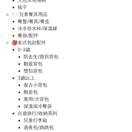
天然沐浴海綿
梳子
🍽️ 兒童餐具用品
餐盤/餐具/餐盒
冷水壺水杯/保溫罐
餐袋/配件
🎒各式包款配件
0-3歲
防走失/寶貝背包
翻蓋背包
雙扣背包
3歲以上
復古小背包
郵差包
萬用/大背包
保溫保冷餐袋
出遊旅行/收納系列
兒童行李箱
過夜包/媽媽包