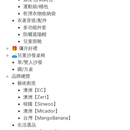
運動袋/桶包
乾溼衣物收納袋
衣著穿搭/配件
多功能外套
防曬遮陽帽
兒童雨靴
🎁 彌月好禮
🛋️兒童沙發桌椅
單/雙人沙發
圓/方桌
品牌總覽
藝術創意
澳洲【EC】
澳洲【Zart】
韓國【Sinwoo】
澳洲【Micador】
台灣【MangoBanana】
生活選品