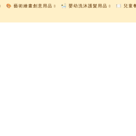
🎨 藝術繪畫創意用品
🛀 嬰幼洗沐護髮用品
🍽️ 兒