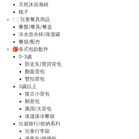
天然沐浴海綿
梳子
🍽️ 兒童餐具用品
餐盤/餐具/餐盒
冷水壺水杯/保溫罐
餐袋/配件
🎒各式包款配件
0-3歲
防走失/寶貝背包
翻蓋背包
雙扣背包
3歲以上
復古小背包
郵差包
萬用/大背包
保溫保冷餐袋
出遊旅行/收納系列
兒童行李箱
過夜包/媽媽包