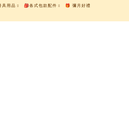
童餐具用品
🎒各式包款配件
🎁 彌月好禮