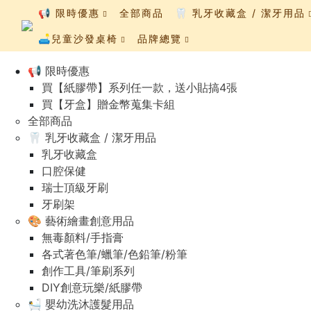
📢 限時優惠
全部商品
🦷 乳牙收藏盒 / 潔牙用品
🛋️兒童沙發桌椅
品牌總覽
📢 限時優惠
買【紙膠帶】系列任一款，送小貼搞4張
買【牙盒】贈金幣蒐集卡組
全部商品
🦷 乳牙收藏盒 / 潔牙用品
乳牙收藏盒
口腔保健
瑞士頂級牙刷
牙刷架
🎨 藝術繪畫創意用品
無毒顏料/手指膏
各式著色筆/蠟筆/色鉛筆/粉筆
創作工具/筆刷系列
DIY創意玩樂/紙膠帶
🛀 嬰幼洗沐護髮用品