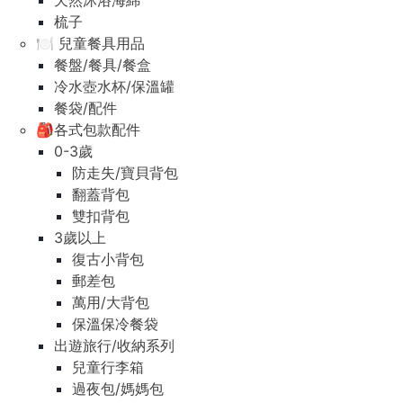
天然沐浴海綿
梳子
🍽️ 兒童餐具用品
餐盤/餐具/餐盒
冷水壺水杯/保溫罐
餐袋/配件
🎒各式包款配件
0-3歲
防走失/寶貝背包
翻蓋背包
雙扣背包
3歲以上
復古小背包
郵差包
萬用/大背包
保溫保冷餐袋
出遊旅行/收納系列
兒童行李箱
過夜包/媽媽包