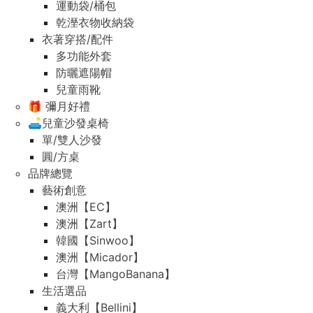
運動袋/桶包
乾溼衣物收納袋
衣著穿搭/配件
多功能外套
防曬遮陽帽
兒童雨靴
🎁 彌月好禮
🛋️兒童沙發桌椅
單/雙人沙發
圓/方桌
品牌總覽
藝術創意
澳洲【EC】
澳洲【Zart】
韓國【Sinwoo】
澳洲【Micador】
台灣【MangoBanana】
生活選品
義大利【Bellini】