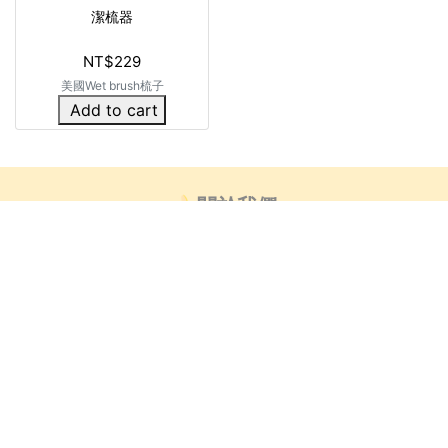
潔梳器
NT$229
美國Wet brush梳子
Add to cart
🍌關於我們
👍🏻部落客推薦
芒創意_藝術小教室
客服時間 : 非國定假日_週一~週五9:00-18:00