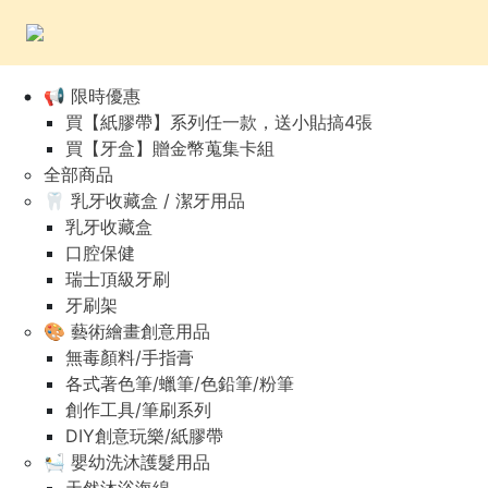
📢 限時優惠
買【紙膠帶】系列任一款，送小貼搞4張
買【牙盒】贈金幣蒐集卡組
全部商品
🦷 乳牙收藏盒 / 潔牙用品
乳牙收藏盒
口腔保健
瑞士頂級牙刷
牙刷架
🎨 藝術繪畫創意用品
無毒顏料/手指膏
各式著色筆/蠟筆/色鉛筆/粉筆
創作工具/筆刷系列
DIY創意玩樂/紙膠帶
🛀 嬰幼洗沐護髮用品