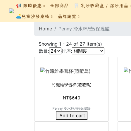
📢 限時優惠
全部商品
🦷 乳牙收藏盒 / 潔牙用品
🛋️兒童沙發桌椅
品牌總覽
Home
Penny 冷水杯/壺/保溫罐
Showing
1
-
24
of
27
item(s)
數目:
排序:
竹纖維學習杯(喳喳鳥)
NT$640
Penny 冷水杯/壺/保溫罐
Add to cart