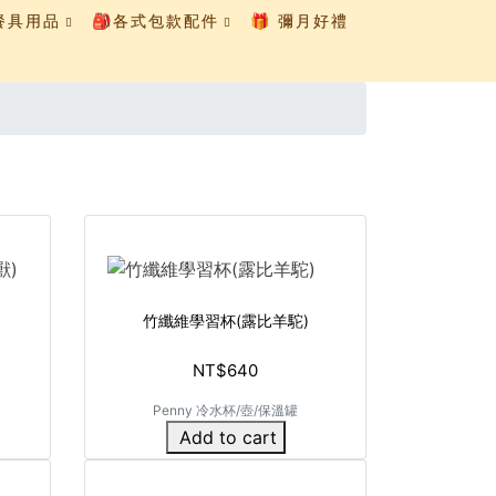
童餐具用品
🎒各式包款配件
🎁 彌月好禮
)
竹纖維學習杯(露比羊駝)
NT$640
Penny 冷水杯/壺/保溫罐
Add to cart