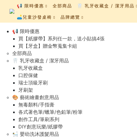
📢 限時優惠
全部商品
🦷 乳牙收藏盒 / 潔牙用品
🛋️兒童沙發桌椅
品牌總覽
📢 限時優惠
買【紙膠帶】系列任一款，送小貼搞4張
買【牙盒】贈金幣蒐集卡組
全部商品
🦷 乳牙收藏盒 / 潔牙用品
乳牙收藏盒
口腔保健
瑞士頂級牙刷
牙刷架
🎨 藝術繪畫創意用品
無毒顏料/手指膏
各式著色筆/蠟筆/色鉛筆/粉筆
創作工具/筆刷系列
DIY創意玩樂/紙膠帶
🛀 嬰幼洗沐護髮用品