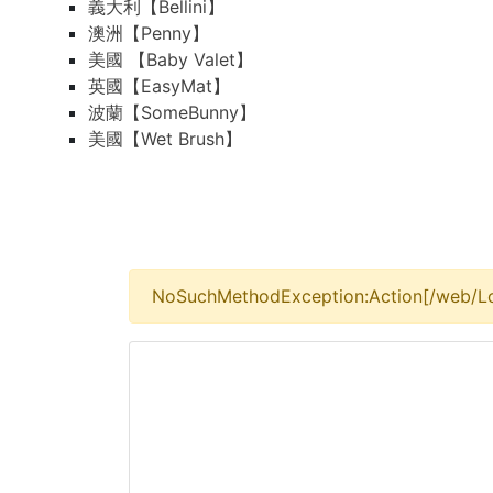
義大利【Bellini】
澳洲【Penny】
美國 【Baby Valet】
英國【EasyMat】
波蘭【SomeBunny】
美國【Wet Brush】
NoSuchMethodException:Action[/web/Lo