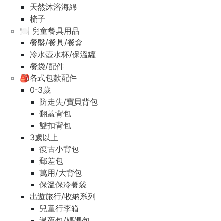
天然沐浴海綿
梳子
🍽️ 兒童餐具用品
餐盤/餐具/餐盒
冷水壺水杯/保溫罐
餐袋/配件
🎒各式包款配件
0-3歲
防走失/寶貝背包
翻蓋背包
雙扣背包
3歲以上
復古小背包
郵差包
萬用/大背包
保溫保冷餐袋
出遊旅行/收納系列
兒童行李箱
過夜包/媽媽包