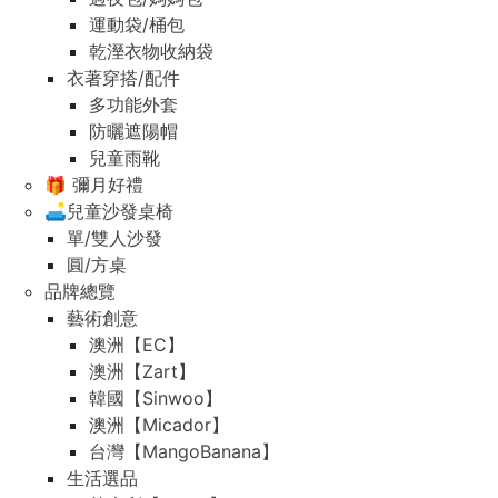
運動袋/桶包
乾溼衣物收納袋
衣著穿搭/配件
多功能外套
防曬遮陽帽
兒童雨靴
🎁 彌月好禮
🛋️兒童沙發桌椅
單/雙人沙發
圓/方桌
品牌總覽
藝術創意
澳洲【EC】
澳洲【Zart】
韓國【Sinwoo】
澳洲【Micador】
台灣【MangoBanana】
生活選品