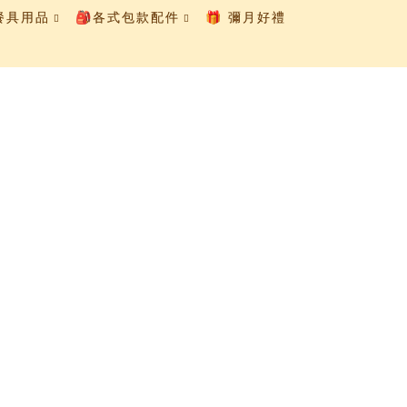
童餐具用品
🎒各式包款配件
🎁 彌月好禮