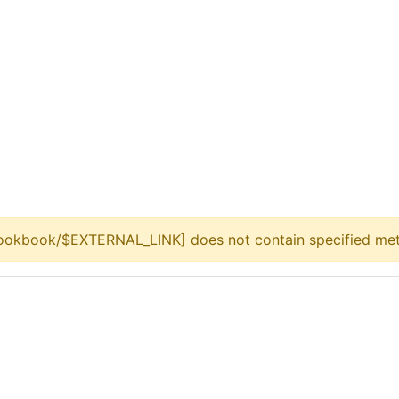
okbook/$EXTERNAL_LINK] does not contain specified met