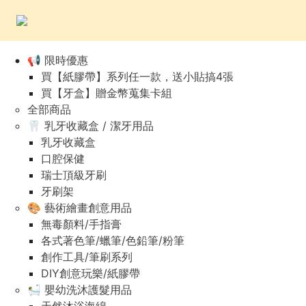
📢 限時優惠
買【紙膠帶】系列任一款，送小貼搞4張
買【牙盒】贈金幣蒐集卡組
全部商品
🦷 乳牙收藏盒 / 潔牙用品
乳牙收藏盒
口腔保健
瑞士頂級牙刷
牙刷架
🎨 藝術繪畫創意用品
無毒顏料/手指膏
各式著色筆/蠟筆/色鉛筆/粉筆
創作工具/筆刷系列
DIY創意玩樂/紙膠帶
🛀 嬰幼洗沐護髮用品