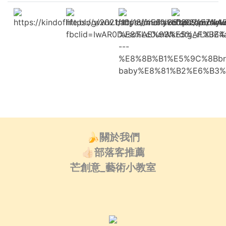
https://kindoflife.blog/2021/10/18/%E5%8
https://www.babymamahavefun.com/sinw
https://mollyku0309.pixnet
https://molly
fbclid=IwAR0DvsoFLc0unWkrdtg_rLXJZ4
%E8%AE%93%E5%AF%B6%
---
%E8%8B%B1%E5%9C%8Bbr
baby%E8%81%B2%E6%B3
🍌關於我們
👍🏻部落客推薦
芒創意_藝術小教室