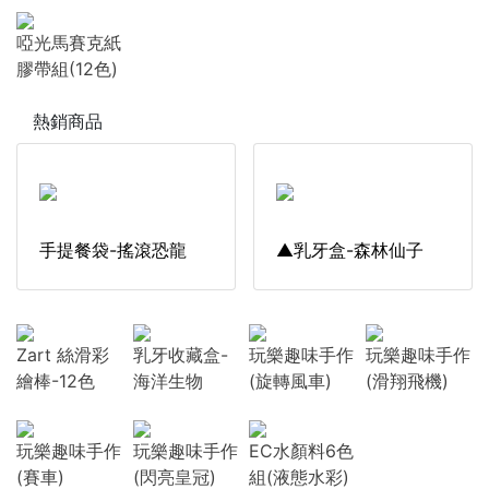
啞光馬賽克紙
膠帶組(12色)
熱銷商品
手提餐袋-搖滾恐龍
▲乳牙盒-森林仙子
Zart 絲滑彩
乳牙收藏盒-
玩樂趣味手作
玩樂趣味手作
繪棒-12色
海洋生物
(旋轉風車)
(滑翔飛機)
玩樂趣味手作
玩樂趣味手作
EC水顏料6色
(賽車)
(閃亮皇冠)
組(液態水彩)