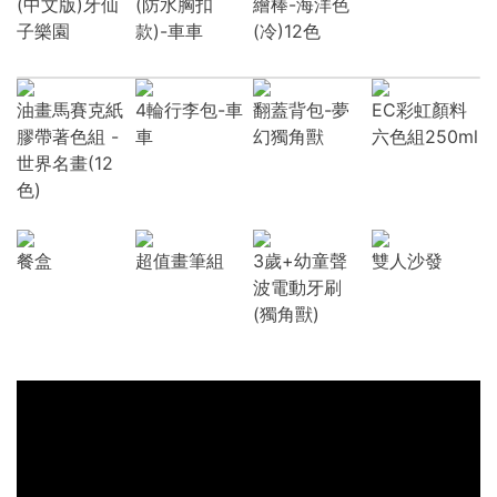
(中文版)牙仙
(防水胸扣
繪棒-海洋色
子樂園
款)-車車
(冷)12色
油畫馬賽克紙
4輪行李包-車
翻蓋背包-夢
EC彩虹顏料
膠帶著色組 -
車
幻獨角獸
六色組250ml
世界名畫(12
色)
餐盒
超值畫筆組
3歲+幼童聲
雙人沙發
波電動牙刷
(獨角獸)