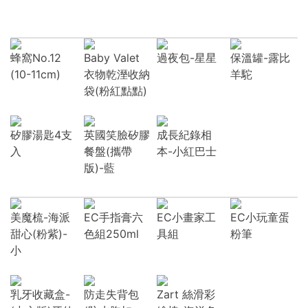
蜂窩No.12
Baby Valet
過夜包-星星
保溫罐-露比
(10-11cm)
衣物乾溼收納
羊駝
袋(粉紅點點)
矽膠湯匙4支
英國笑臉矽膠
成長紀錄相
入
餐盤(攜帶
本-小紅巴士
版)-藍
美魔梳-海派
EC手指膏六
EC小畫家工
EC小玩童蛋
甜心(粉紫)-
色組250ml
具組
粉筆
小
乳牙收藏盒-
防走失背包
Zart 絲滑彩