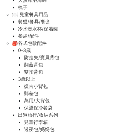
天然沐浴海綿
梳子
🍽️ 兒童餐具用品
餐盤/餐具/餐盒
冷水壺水杯/保溫罐
餐袋/配件
🎒各式包款配件
0-3歲
防走失/寶貝背包
翻蓋背包
雙扣背包
3歲以上
復古小背包
郵差包
萬用/大背包
保溫保冷餐袋
出遊旅行/收納系列
兒童行李箱
過夜包/媽媽包