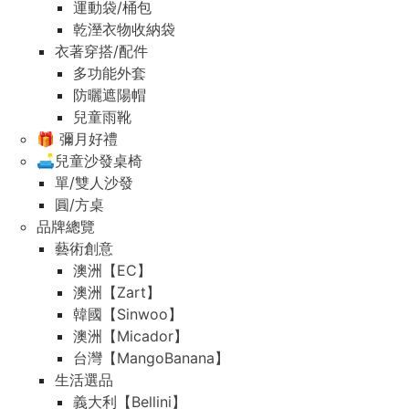
運動袋/桶包
乾溼衣物收納袋
衣著穿搭/配件
多功能外套
防曬遮陽帽
兒童雨靴
🎁 彌月好禮
🛋️兒童沙發桌椅
單/雙人沙發
圓/方桌
品牌總覽
藝術創意
澳洲【EC】
澳洲【Zart】
韓國【Sinwoo】
澳洲【Micador】
台灣【MangoBanana】
生活選品
義大利【Bellini】