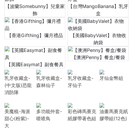
【波蘭Somebunny】兒童家
【台灣MangoBanana】乳牙
飾
盒
【香港Gifthing】彌月禮品
【美國BabyValet】衣物收
納袋
【澳洲Penny】餐盒/餐袋
【英國Easymat】副食餐具
乳牙收藏盒-
乳牙收藏盒-
乳牙收藏盒-
牙仙金幣組
(中文版)恐龍
森林仙子
牙仙子
消防隊
美魔梳-海派
多功能外套-
彩色磚馬賽克
油畫馬賽克紙
甜心(粉紫)-
喳喳鳥
紙膠帶著色組
膠帶組(12色)
大